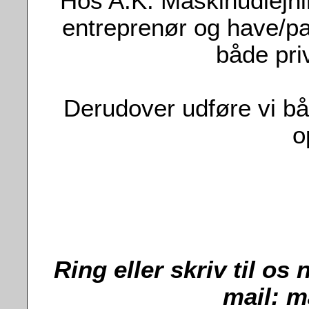
Hos A.K. Maskinudlejning
entreprenør og have/pa
både pri
Derudover udføre vi b
o
Ring eller skriv til os 
mail:
m